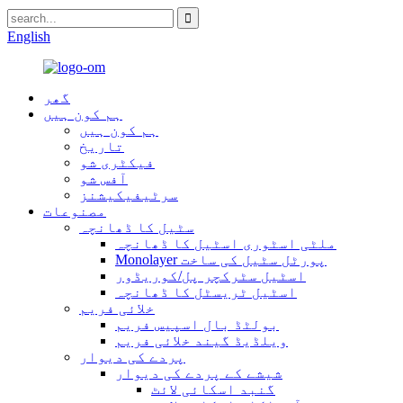
English
گھر
ہم کون ہیں
ہم کون ہیں
تاریخ
فیکٹری شو
آفس شو
سرٹیفیکیشنز
مصنوعات
سٹیل کا ڈھانچہ
ملٹی اسٹوری اسٹیل کا ڈھانچہ
Monolayer پورٹل سٹیل کی ساخت
اسٹیل سٹرکچر پل/کوریڈور
اسٹیل ٹریسٹل کا ڈھانچہ
خلائی فریم
بولٹڈ بال اسپیس فریم
ویلڈیڈ گیند خلائی فریم
پردے کی دیوار
شیشے کے پردے کی دیوار
گنبد اسکائی لائٹ