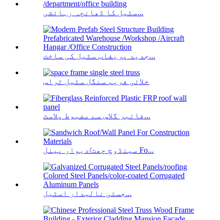
سٹیل کا ڈھانچہ رہائشی...
جدید پریفاب سٹیل کی ساخت...
خلائی فریم سنگل سٹیل ٹراس
فائبر گلاس سے مضبوط پلاسٹ...
سینڈوچ چھت/دیوار پینل Fo...
جستی نالیدار اسٹیل...