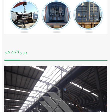
پروڈکٹ شو