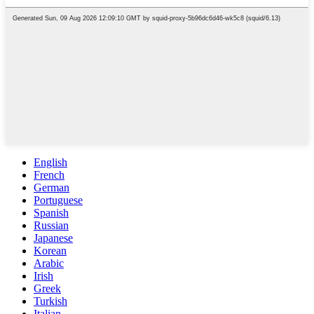
English
French
German
Portuguese
Spanish
Russian
Japanese
Korean
Arabic
Irish
Greek
Turkish
Italian