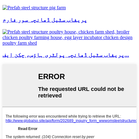
پریفاب سٹیل ڈھانچہ سور فارم
پریفاب سٹیل ڈھانچہ پولٹری ہاؤس، چکن ایف...