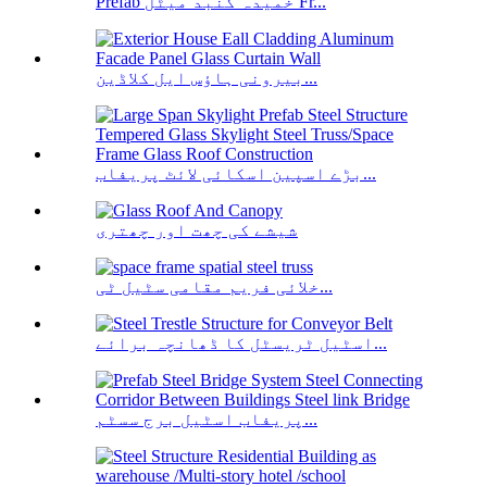
Prefab خمیدہ گنبد میٹل Fr...
بیرونی ہاؤس ایل کلاڈین...
بڑے اسپین اسکائی لائٹ پریفاب...
شیشے کی چھت اور چھتری
خلائی فریم مقامی سٹیل ٹی...
اسٹیل ٹریسٹل کا ڈھانچہ برائے...
پریفاب اسٹیل برج سسٹم...