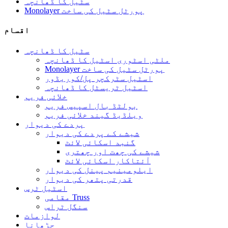
سٹیل کا ڈھانچہ
Monolayer پورٹل سٹیل کی ساخت
اقسام
سٹیل کا ڈھانچہ
ملٹی اسٹوری اسٹیل کا ڈھانچہ
Monolayer پورٹل سٹیل کی ساخت
اسٹیل سٹرکچر پل/کوریڈور
اسٹیل ٹریسٹل کا ڈھانچہ
خلائی فریم
بولٹڈ بال اسپیس فریم
ویلڈیڈ گیند خلائی فریم
پردے کی دیوار
شیشے کے پردے کی دیوار
گنبد اسکائی لائٹ
شیشے کی چھت اور چھتری
آئتاکار اسکائی لائٹ
ایلومینیم پینل کی دیوار
قدرتی پتھر کی دیوار
اسٹیل ٹرس
مقامی Truss
سنگل ٹراس
لوازمات
چڑھانا