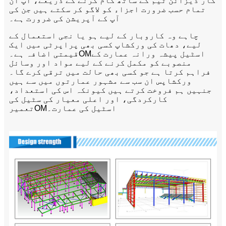
کار ڈیزائن ٹیم کے ساتھ کام کرنے کے ذریعے، آپ ان
تمام حسب ضرورت اجزاء کو لاگو کر سکتے ہیں جن کی
آپ کے آپریشن کی ضرورت ہے۔
چاہے وہ کاروبار کے لیے ہو یا نجی استعمال کے
لیے، دھات کی ورکشاپ کسی بھی پراپرٹی میں ایک
اسٹیل پیشہ ورانہ عمارت کے
OM
قیمتی اضافہ ہے۔
منصوبے کو مکمل کرنے کے لیے مواد اور وسائل
فراہم کرتا ہے جو کسی بھی حالت میں ترقی کرے گا۔
ورکشاپس ان سب سے مشہور عمارتوں میں سے ہیں
جنہیں ہم فروخت کرتے ہیں کیونکہ اس کی استعداد،
کارکردگی، اور اعلی معیار کی سٹیل کی
اسٹیل کی عمارت۔
OM
تعمیر