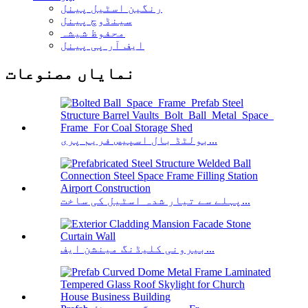
رنگین اسٹیل پینل
سینڈوچ پینل
محفوظ شیشہ
ایف آر پی پینل
نمایاں مصنوعات
بولٹڈ بال اسپیس فریم پری...
پہلے سے تیار شدہ اسٹیل کی ساخت...
بیرونی کلیڈنگ مینشن ایف...