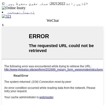
>
© کاپی رائٹ 20212022: جملہ حقوق محفوظ ہیں۔
ای میل بھیجیں
WeChat
x