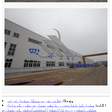
پچھلا:
خلائی فریم سنگل سٹیل ٹراس
اگلے:
سٹیل کا ڈھانچہ رہائشی عمارت بطور گودام/
ملٹی اسٹوری ہوٹل/اسکول/محکمہ/دفتر کی عمارت