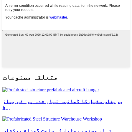
متعلقہ مصنوعات
پریفاب سٹیل کا ڈھانچہ تیار شدہ ہوائی جہاز
h...
تیار مصنوعی سٹیل کی ساخت گودام ورکشاپ