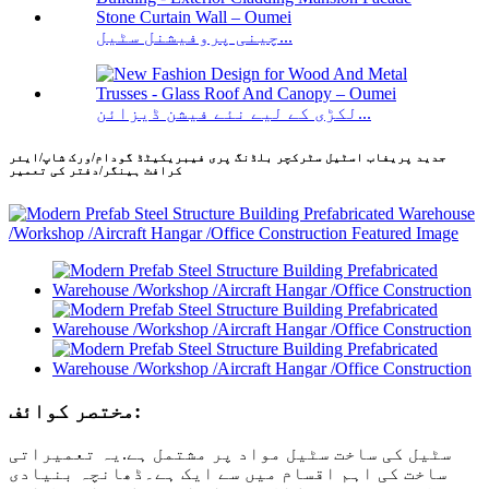
چینی پروفیشنل سٹیل...
لکڑی کے لیے نئے فیشن ڈیزائن...
جدید پریفاب اسٹیل سٹرکچر بلڈنگ پری فیبریکیٹڈ گودام/ورک شاپ/ایئر
کرافٹ ہینگر/دفتر کی تعمیر
مختصر کوائف:
سٹیل کی ساخت سٹیل مواد پر مشتمل ہے.یہ تعمیراتی
ساخت کی اہم اقسام میں سے ایک ہے۔ڈھانچہ بنیادی