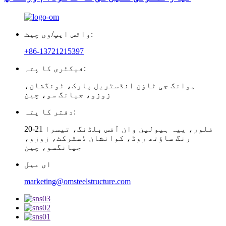
واٹس ایپ/وی چیٹ:
+86-13721215397
فیکٹری کا پتہ:
ہوانگ جی ٹاؤن انڈسٹریل پارک، ٹونگشان،
زوزو، جیانگ سو، چین
دفتر کا پتہ:
20-21 فلور، ییہ ہیولین وان آفس بلڈنگ، تیسرا
رنگ ساؤتھ روڈ، کوانشان ڈسٹرکٹ، زوزو،
جیانگسو، چین
ای میل
marketing@omsteelstructure.com