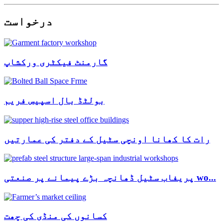
درخواست
گارمنٹ فیکٹری ورکشاپ
بولٹڈ بال اسپیس فریم
رات کا کھانا اونچی سٹیل کے دفتر کی عمارتیں
پریفاب سٹیل ڈھانچہ بڑے پیمانے پر صنعتی wo...
کسانوں کی منڈی کی چھت