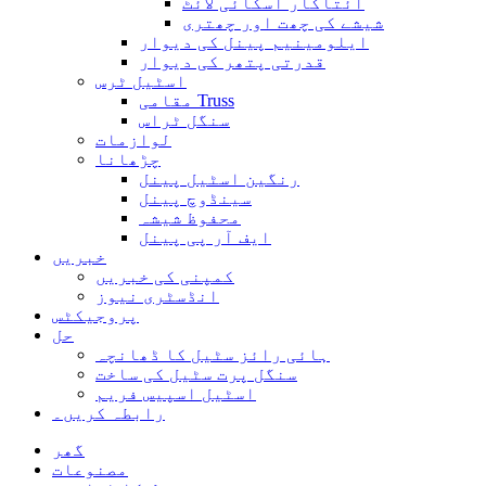
آئتاکار اسکائی لائٹ
شیشے کی چھت اور چھتری
ایلومینیم پینل کی دیوار
قدرتی پتھر کی دیوار
اسٹیل ٹرس
مقامی Truss
سنگل ٹراس
لوازمات
چڑھانا
رنگین اسٹیل پینل
سینڈوچ پینل
محفوظ شیشہ
ایف آر پی پینل
خبریں
کمپنی کی خبریں
انڈسٹری نیوز
پروجیکٹس
حل
ہائی رائز سٹیل کا ڈھانچہ
سنگل پرت سٹیل کی ساخت
اسٹیل اسپیس فریم
رابطہ کریں۔
گھر
مصنوعات