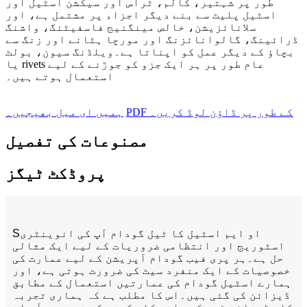
طور پر شہتیر، کالم، ٹراس اور سیکشن اسٹیل اور
اسٹیل پلیٹ سے بنے دیگر اجزاء پر مشتمل ہے، اور
سلانائزیشن، خالص مینگنیج فاسفیٹنگ، واشنگ
ڈرائینگ، گالوانائزنگ اور مورچا ہٹانے اور زنگ سے
بچاؤ کے دیگر عمل کو اپناتا ہے۔ویلڈنگ سیون، بولٹ
یا rivets عام طور پر ہر ایک جزو کو جوڑنے کے لیے
استعمال ہوتے ہیں۔
PDF کے طور پر ڈاؤن لوڈ کریں۔
ہمیں ای میل بھیجیں۔
مصنوعات کی تفصیل
پروڈکٹ ٹیگز
او ایم اسٹیل کا ٹیل گودام آپ کی انوینٹری
S
اسٹوریج اور انتظامی ضروریات کے لیے ایک مثالی
حل ہے۔ہر پری فیب گودام آپریشن کے لیے عمارت کی
خصوصیات کے ایک منفرد سیٹ کی ضرورت ہوتی ہے، اور
ہمارے اسٹیل گودام کی عمارتیں استعمال کے مطابق
ڈیزائن کی گئی ہیں۔اس کا مطلب ہے کہ ہماری تجربہ